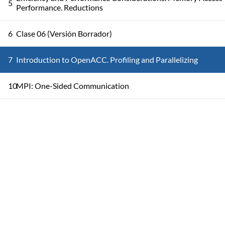
5
Performance. Reductions
6
Clase 06 (Versión Borrador)
7
Introduction to OpenACC. Profiling and Parallelizing
10
MPI: One-Sided Communication