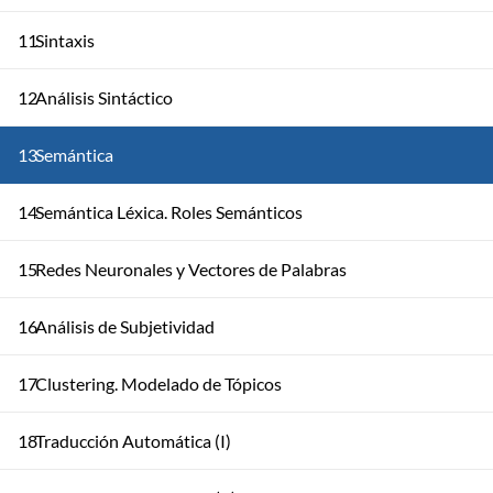
11
Sintaxis
12
Análisis Sintáctico
13
Semántica
14
Semántica Léxica. Roles Semánticos
15
Redes Neuronales y Vectores de Palabras
16
Análisis de Subjetividad
17
Clustering. Modelado de Tópicos
18
Traducción Automática (I)