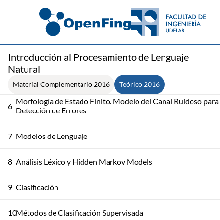
3
Introducción a la Gramática del Español
4
Expresiones Regulares y Normalización de Textos
Introducción al Procesamiento de Lenguaje
Natural
5
Distancia de Mínima Edición. Transductores. Morfología
Material Complementario 2016
Teórico 2016
Morfología de Estado Finito. Modelo del Canal Ruidoso para
6
Detección de Errores
7
Modelos de Lenguaje
8
Análisis Léxico y Hidden Markov Models
9
Clasificación
10
Métodos de Clasificación Supervisada