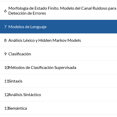
Morfología de Estado Finito. Modelo del Canal Ruidoso para
6
Detección de Errores
7
Modelos de Lenguaje
8
Análisis Léxico y Hidden Markov Models
9
Clasificación
10
Métodos de Clasificación Supervisada
11
Sintaxis
12
Análisis Sintáctico
13
Semántica