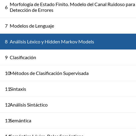
Morfología de Estado Finito. Modelo del Canal Ruidoso para
6
Detección de Errores
7
Modelos de Lenguaje
8
Análisis Léxico y Hidden Markov Models
9
Clasificación
10
Métodos de Clasificación Supervisada
11
Sintaxis
12
Análisis Sintáctico
13
Semántica