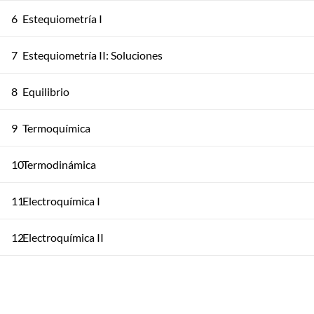
6
Estequiometría I
7
Estequiometría II: Soluciones
8
Equilibrio
9
Termoquímica
10
Termodinámica
11
Electroquímica I
12
Electroquímica II