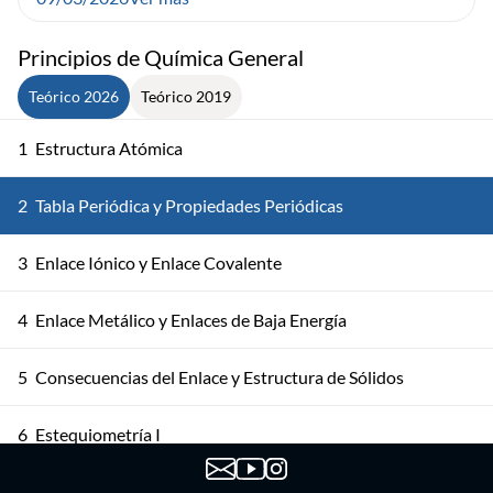
Principios de Química General
Teórico 2026
Teórico 2019
1
Estructura Atómica
2
Tabla Periódica y Propiedades Periódicas
3
Enlace Iónico y Enlace Covalente
4
Enlace Metálico y Enlaces de Baja Energía
5
Consecuencias del Enlace y Estructura de Sólidos
6
Estequiometría I
7
Estequiometría II: Soluciones