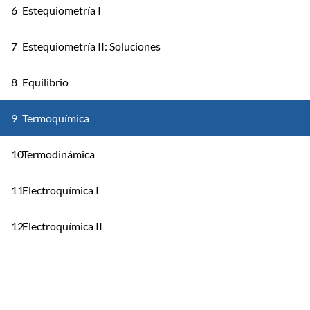
6
Estequiometría I
7
Estequiometría II: Soluciones
8
Equilibrio
9
Termoquímica
10
Termodinámica
11
Electroquímica I
12
Electroquímica II