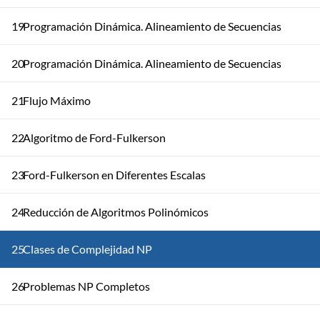
19
Programación Dinámica. Alineamiento de Secuencias
20
Programación Dinámica. Alineamiento de Secuencias
21
Flujo Máximo
22
Algoritmo de Ford-Fulkerson
23
Ford-Fulkerson en Diferentes Escalas
24
Reducción de Algoritmos Polinómicos
25
Clases de Complejidad NP
26
Problemas NP Completos