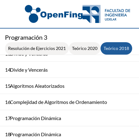
10
Algoritmo de Dijkstra. Árboles de Cubrimiento
11
Árbol de Cubrimiento
Programación 3
12
Divide y Vencerás
Resolución de Ejercicios 2021
Teórico 2020
Teórico 2018
13
Divide y Vencerás
14
Divide y Vencerás
15
Algoritmos Aleatorizados
16
Complejidad de Algoritmos de Ordenamiento
17
Programación Dinámica
18
Programación Dinámica