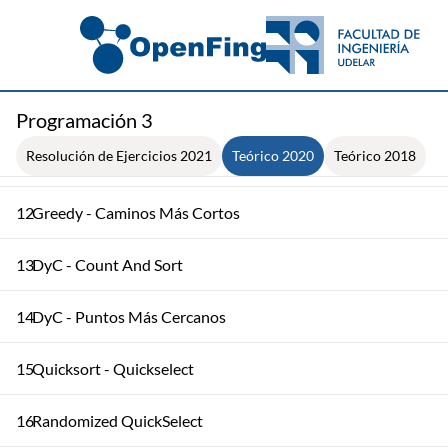
8
Resolución de ejercicio sobre grafos
9
DAG
10
Greedy - Planificación de Intervalos
Programación 3
Resolución de Ejercicios 2021
Teórico 2020
Teórico 2018
11
Greedy - Árbol de Cubrimiento
12
Greedy - Caminos Más Cortos
13
DyC - Count And Sort
14
DyC - Puntos Más Cercanos
15
Quicksort - Quickselect
16
Randomized QuickSelect