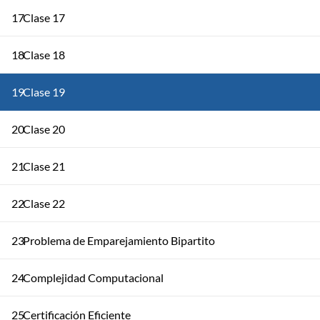
17
Clase 17
18
Clase 18
19
Clase 19
20
Clase 20
21
Clase 21
22
Clase 22
23
Problema de Emparejamiento Bipartito
24
Complejidad Computacional
25
Certificación Eficiente