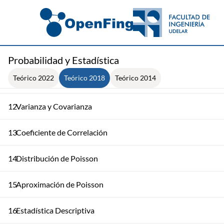
8
Variables Aleatorias: Introducción
9
Variables Aleatorias Discretas y Valor Esperado
10
Distribución Conjunta de Variables Discretas
Probabilidad y Estadística
Teórico 2022
Teórico 2018
Teórico 2014
11
Distribuciones Hipergeométrica y Binomial
12
Varianza y Covarianza
13
Coeficiente de Correlación
14
Distribución de Poisson
15
Aproximación de Poisson
16
Estadística Descriptiva