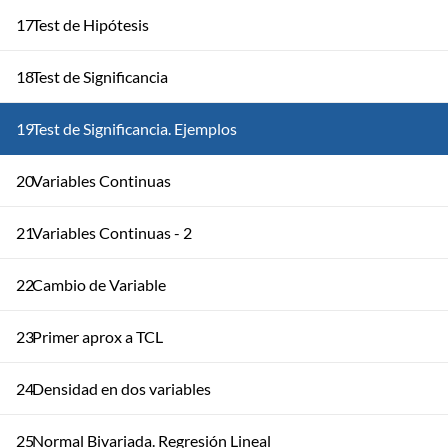
17
Test de Hipótesis
18
Test de Significancia
19
Test de Significancia. Ejemplos
20
Variables Continuas
21
Variables Continuas - 2
22
Cambio de Variable
23
Primer aprox a TCL
24
Densidad en dos variables
25
Normal Bivariada. Regresión Lineal