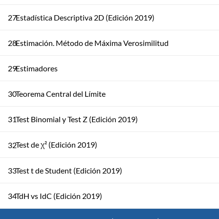
27
Estadística Descriptiva 2D (Edición 2019)
28
Estimación. Método de Máxima Verosimilitud
29
Estimadores
30
Teorema Central del Límite
31
Test Binomial y Test Z (Edición 2019)
Test de χ² (Edición 2019)
32
33
Test t de Student (Edición 2019)
34
TdH vs IdC (Edición 2019)