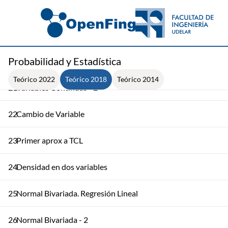
18
Test de Significancia
19
Test de Significancia. Ejemplos
Probabilidad y Estadística
20
Variables Continuas
Teórico 2022
Teórico 2018
Teórico 2014
21
Variables Continuas - 2
22
Cambio de Variable
23
Primer aprox a TCL
24
Densidad en dos variables
25
Normal Bivariada. Regresión Lineal
26
Normal Bivariada - 2