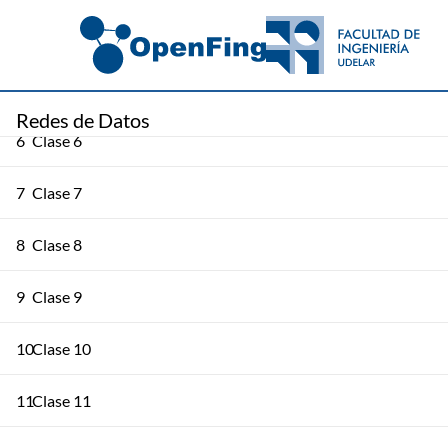
4
Capa de Aplicación. DNS
5
Capa de Aplicación y Capa de Transporte
Redes de Datos
6
Clase 6
7
Clase 7
8
Clase 8
9
Clase 9
10
Clase 10
11
Clase 11