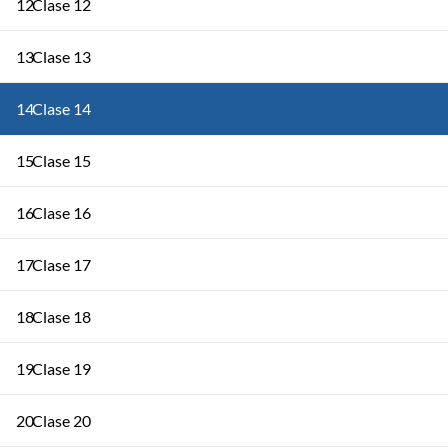
12
Clase 12
13
Clase 13
14
Clase 14
15
Clase 15
16
Clase 16
17
Clase 17
18
Clase 18
19
Clase 19
20
Clase 20