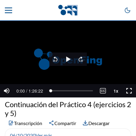
Continuación del Práctico 4 (ejercicios 2
y 5)
Transcripción
Compartir
Descargar
06/10/2020
Ver más