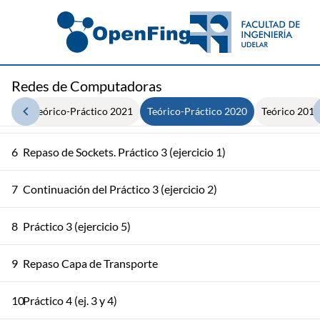
2
Clase 2 - Repaso del tema Introducción y Práctico 1
3
Continuación de Práctico 1
4
Repaso de HTTP y Práctico 2
Redes de Computadoras
2022
Teórico-Práctico 2021
Teórico-Práctico 2020
Teórico 2013
5
Repaso de Correo Electrónico y DNS. Práctico 2
6
Repaso de Sockets. Práctico 3 (ejercicio 1)
7
Continuación del Práctico 3 (ejercicio 2)
8
Práctico 3 (ejercicio 5)
9
Repaso Capa de Transporte
10
Práctico 4 (ej. 3 y 4)