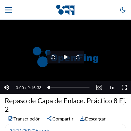
Repaso de Capa de Enlace. Práctico 8 Ej.
2
Transcripción
Compartir
Descargar
24/11/2020
Ver más