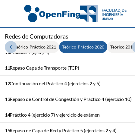
7
Continuación del Práctico 3 (ejercicio 2)
8
Práctico 3 (ejercicio 5)
Redes de Computadoras
9
Repaso Capa de Transporte
2022
Teórico-Práctico 2021
Teórico-Práctico 2020
Teórico 2013
10
Práctico 4 (ej. 3 y 4)
11
Repaso Capa de Transporte (TCP)
12
Continuación del Práctico 4 (ejercicios 2 y 5)
13
Repaso de Control de Congestión y Práctico 4 (ejercicio 10)
14
Práctico 4 (ejercicio 7) y ejercicio de exámen
15
Repaso de Capa de Red y Práctico 5 (ejercicios 2 y 4)