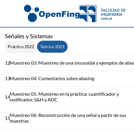
Transformada de Laplace: Representación de SLIT por diagr
9
de bloques
10
Muestreo 01: Introducción
Señales y Sistemas
Práctico 2022
Teórico 2021
11
Muestreo 02: Teorema de Muestreo
12
Muestreo 03: Muestreo de una sinusoidal y ejemplos de alias
13
Muestreo 04: Comentarios sobre aliasing
Muestreo 05: Muestreo en la práctica: cuantificador y
14
codificador, S&H y ADC
Muestreo 06: Reconstrucción de una señal a partir de sus
15
muestras