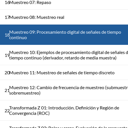
16
Muestreo 07: Repaso
17
Muestreo 08: Muestreo real
Muestreo 09: Procesamiento digital de señales de tiempo
18
continuo
Muestreo 10: Ejemplos de procesamiento digital de señales 
19
tiempo continuo (derivador, retardo de media muestra)
20
Muestreo 11: Muestreo de señales de tiempo discreto
Muestreo 12: Cambio de frecuencia de muestreo (submuestr
21
sobremuestreo)
Transformada Z 01: Introducción. Definición y Región de
22
Convergencia (ROC)
Transformada Z 02: Polos y ceros. Evaluación de la respuesta