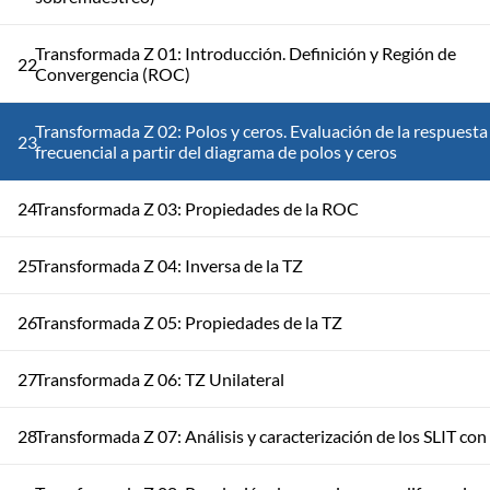
Transformada Z 01: Introducción. Definición y Región de
22
Convergencia (ROC)
Transformada Z 02: Polos y ceros. Evaluación de la respuesta
23
frecuencial a partir del diagrama de polos y ceros
24
Transformada Z 03: Propiedades de la ROC
25
Transformada Z 04: Inversa de la TZ
26
Transformada Z 05: Propiedades de la TZ
27
Transformada Z 06: TZ Unilateral
28
Transformada Z 07: Análisis y caracterización de los SLIT con