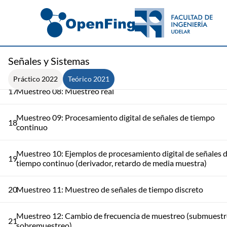
codificador, S&H y ADC
Muestreo 06: Reconstrucción de una señal a partir de sus
15
muestras
Señales y Sistemas
16
Muestreo 07: Repaso
Práctico 2022
Teórico 2021
17
Muestreo 08: Muestreo real
Muestreo 09: Procesamiento digital de señales de tiempo
18
continuo
Muestreo 10: Ejemplos de procesamiento digital de señales 
19
tiempo continuo (derivador, retardo de media muestra)
20
Muestreo 11: Muestreo de señales de tiempo discreto
Muestreo 12: Cambio de frecuencia de muestreo (submuestr
21
sobremuestreo)