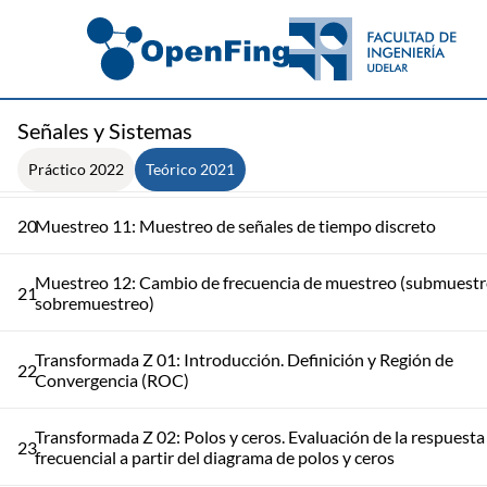
17
Muestreo 08: Muestreo real
Muestreo 09: Procesamiento digital de señales de tiempo
18
continuo
Señales y Sistemas
Muestreo 10: Ejemplos de procesamiento digital de señales 
19
tiempo continuo (derivador, retardo de media muestra)
Práctico 2022
Teórico 2021
20
Muestreo 11: Muestreo de señales de tiempo discreto
Muestreo 12: Cambio de frecuencia de muestreo (submuestr
21
sobremuestreo)
Transformada Z 01: Introducción. Definición y Región de
22
Convergencia (ROC)
Transformada Z 02: Polos y ceros. Evaluación de la respuesta
23
frecuencial a partir del diagrama de polos y ceros