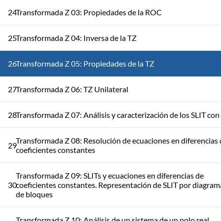
24
Transformada Z 03: Propiedades de la ROC
25
Transformada Z 04: Inversa de la TZ
26
Transformada Z 05: Propiedades de la TZ
27
Transformada Z 06: TZ Unilateral
28
Transformada Z 07: Análisis y caracterización de los SLIT con
Transformada Z 08: Resolución de ecuaciones en diferencias 
29
coeficientes constantes
Transformada Z 09: SLITs y ecuaciones en diferencias de
30
coeficientes constantes. Representación de SLIT por diagram
de bloques
Transformada Z 10: Análisis de un sistema de un polo real.