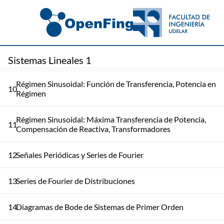
7
Producto Convolución
8
Modelado de Sistemas Lineales
9
Régimen Sinusoidal: Fasores, Impedancia
Sistemas Lineales 1
Régimen Sinusoidal: Función de Transferencia, Potencia en
10
Régimen
Régimen Sinusoidal: Máxima Transferencia de Potencia,
11
Compensación de Reactiva, Transformadores
12
Señales Periódicas y Series de Fourier
13
Series de Fourier de Distribuciones
14
Diagramas de Bode de Sistemas de Primer Orden