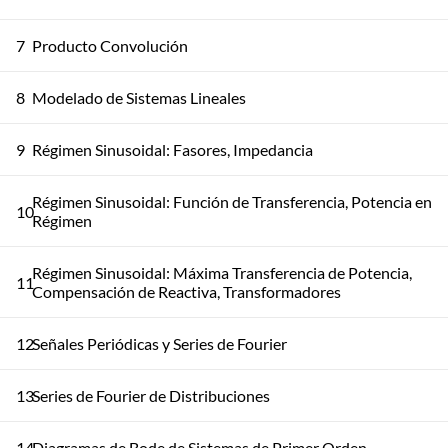
7
Producto Convolución
8
Modelado de Sistemas Lineales
9
Régimen Sinusoidal: Fasores, Impedancia
Régimen Sinusoidal: Función de Transferencia, Potencia en
10
Régimen
Régimen Sinusoidal: Máxima Transferencia de Potencia,
11
Compensación de Reactiva, Transformadores
12
Señales Periódicas y Series de Fourier
13
Series de Fourier de Distribuciones
14
Diagramas de Bode de Sistemas de Primer Orden