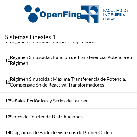
7
Producto Convolución
8
Modelado de Sistemas Lineales
Sistemas Lineales 1
9
Régimen Sinusoidal: Fasores, Impedancia
Régimen Sinusoidal: Función de Transferencia, Potencia en
10
Régimen
Régimen Sinusoidal: Máxima Transferencia de Potencia,
11
Compensación de Reactiva, Transformadores
12
Señales Periódicas y Series de Fourier
13
Series de Fourier de Distribuciones
14
Diagramas de Bode de Sistemas de Primer Orden