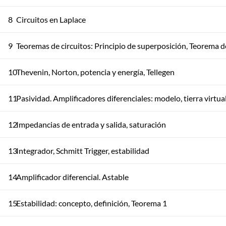
8
Circuitos en Laplace
9
Teoremas de circuitos: Principio de superposición, Teorema 
10
Thevenin, Norton, potencia y energía, Tellegen
11
Pasividad. Amplificadores diferenciales: modelo, tierra virtua
12
Impedancias de entrada y salida, saturación
13
Integrador, Schmitt Trigger, estabilidad
14
Amplificador diferencial. Astable
15
Estabilidad: concepto, definición, Teorema 1