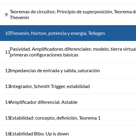
Teoremas de circuitos: Principio de superposición, Teorema d
9
Thevenin
10
Thevenin, Norton, potencia y energía, Tellegen
Pasividad. Amplificadores diferenciales: modelo, tierra virtual
11
primeras configuraciones básicas
12
Impedancias de entrada y salida, saturación
13
Integrador, Schmitt Trigger, estabilidad
14
Amplificador diferencial. Astable
15
Estabilidad: concepto, definición, Teorema 1
16
Estabilidad Bibo. Up is down