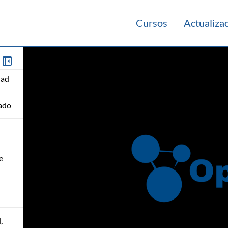
Cursos
Actualiza
dad
tado
e
,