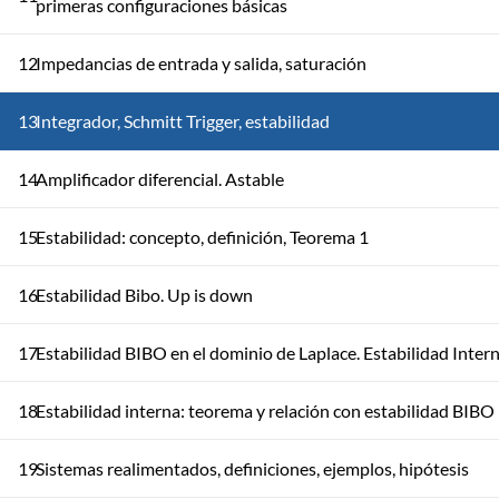
primeras configuraciones básicas
12
Impedancias de entrada y salida, saturación
13
Integrador, Schmitt Trigger, estabilidad
14
Amplificador diferencial. Astable
15
Estabilidad: concepto, definición, Teorema 1
16
Estabilidad Bibo. Up is down
17
Estabilidad BIBO en el dominio de Laplace. Estabilidad Inter
18
Estabilidad interna: teorema y relación con estabilidad BIBO
19
Sistemas realimentados, definiciones, ejemplos, hipótesis