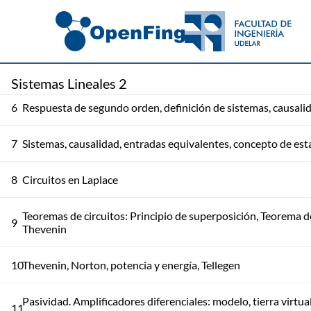
4
Laplace para distribuciones
Teoremas de derivación, datos previos, condiciones iniciales,
5
Antitransformada de Laplace
Sistemas Lineales 2
6
Respuesta de segundo orden, definición de sistemas, causali
7
Sistemas, causalidad, entradas equivalentes, concepto de es
8
Circuitos en Laplace
Teoremas de circuitos: Principio de superposición, Teorema d
9
Thevenin
10
Thevenin, Norton, potencia y energía, Tellegen
Pasividad. Amplificadores diferenciales: modelo, tierra virtual
11