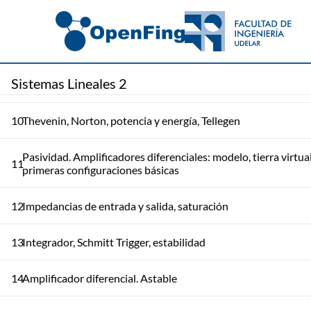
8
Circuitos en Laplace
Teoremas de circuitos: Principio de superposición, Teorema d
9
Sistemas Lineales 2
Thevenin
10
Thevenin, Norton, potencia y energía, Tellegen
Pasividad. Amplificadores diferenciales: modelo, tierra virtual
11
primeras configuraciones básicas
12
Impedancias de entrada y salida, saturación
13
Integrador, Schmitt Trigger, estabilidad
14
Amplificador diferencial. Astable