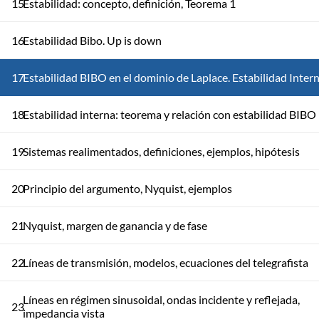
15
Estabilidad: concepto, definición, Teorema 1
16
Estabilidad Bibo. Up is down
17
Estabilidad BIBO en el dominio de Laplace. Estabilidad Inter
18
Estabilidad interna: teorema y relación con estabilidad BIBO
19
Sistemas realimentados, definiciones, ejemplos, hipótesis
20
Principio del argumento, Nyquist, ejemplos
21
Nyquist, margen de ganancia y de fase
22
Líneas de transmisión, modelos, ecuaciones del telegrafista
Líneas en régimen sinusoidal, ondas incidente y reflejada,
23
impedancia vista