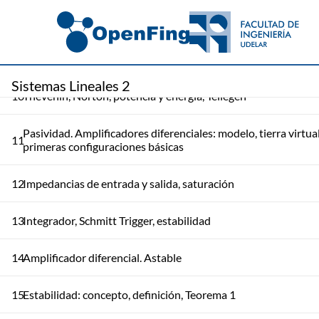
8
Circuitos en Laplace
Teoremas de circuitos: Principio de superposición, Teorema d
9
Thevenin
Sistemas Lineales 2
10
Thevenin, Norton, potencia y energía, Tellegen
Pasividad. Amplificadores diferenciales: modelo, tierra virtual
11
primeras configuraciones básicas
12
Impedancias de entrada y salida, saturación
13
Integrador, Schmitt Trigger, estabilidad
14
Amplificador diferencial. Astable
15
Estabilidad: concepto, definición, Teorema 1