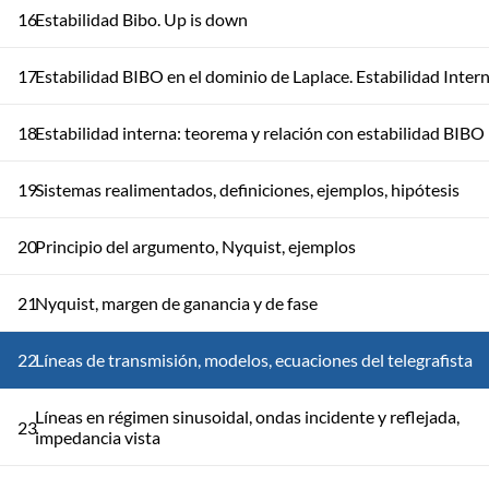
16
Estabilidad Bibo. Up is down
17
Estabilidad BIBO en el dominio de Laplace. Estabilidad Inter
18
Estabilidad interna: teorema y relación con estabilidad BIBO
19
Sistemas realimentados, definiciones, ejemplos, hipótesis
20
Principio del argumento, Nyquist, ejemplos
21
Nyquist, margen de ganancia y de fase
22
Líneas de transmisión, modelos, ecuaciones del telegrafista
Líneas en régimen sinusoidal, ondas incidente y reflejada,
23
impedancia vista