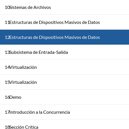
10
Sistemas de Archivos
11
Estructuras de Dispositivos Masivos de Datos
12
Estructuras de Dispositivos Masivos de Datos
13
Subsistema de Entrada-Salida
14
Virtualización
15
Virtualización
16
Demo
17
Introducción a la Concurrencia
18
Sección Crítica