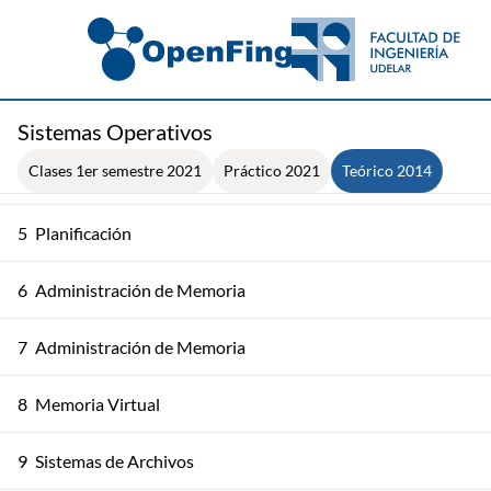
1
Introducción
2
Estructura de los Sistemas de Computación
3
Estructura de los Sistemas Operativos
Sistemas Operativos
Clases 1er semestre 2021
Práctico 2021
Teórico 2014
4
Procesos
5
Planificación
6
Administración de Memoria
7
Administración de Memoria
8
Memoria Virtual
9
Sistemas de Archivos