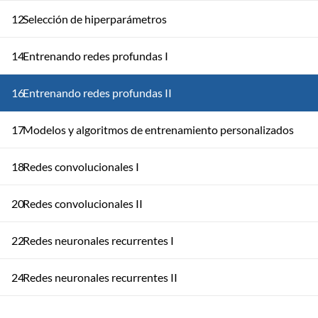
12
Selección de hiperparámetros
14
Entrenando redes profundas I
16
Entrenando redes profundas II
17
Modelos y algoritmos de entrenamiento personalizados
18
Redes convolucionales I
20
Redes convolucionales II
22
Redes neuronales recurrentes I
24
Redes neuronales recurrentes II