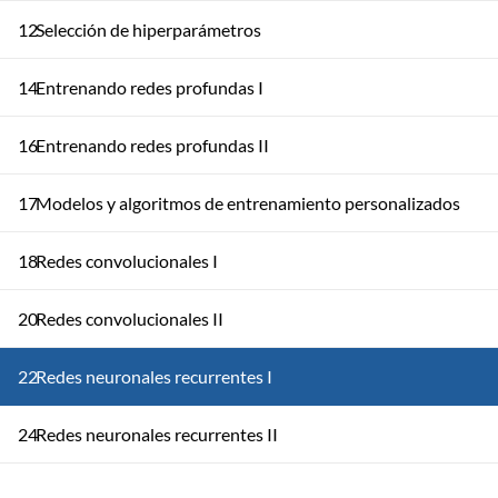
12
Selección de hiperparámetros
14
Entrenando redes profundas I
16
Entrenando redes profundas II
17
Modelos y algoritmos de entrenamiento personalizados
18
Redes convolucionales I
20
Redes convolucionales II
22
Redes neuronales recurrentes I
24
Redes neuronales recurrentes II