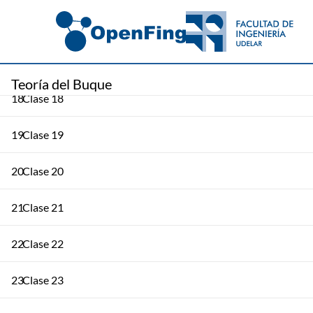
16
Clase 16
17
Clase 17
Teoría del Buque
18
Clase 18
19
Clase 19
20
Clase 20
21
Clase 21
22
Clase 22
23
Clase 23