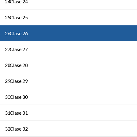
24
Clase 24
25
Clase 25
26
Clase 26
27
Clase 27
28
Clase 28
29
Clase 29
30
Clase 30
31
Clase 31
32
Clase 32