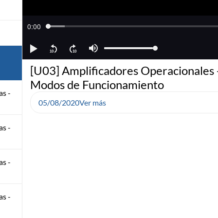
[U03] Amplificadores Operacionales 
Modos de Funcionamiento
as -
05/08/2020
Ver más
as -
as -
as -