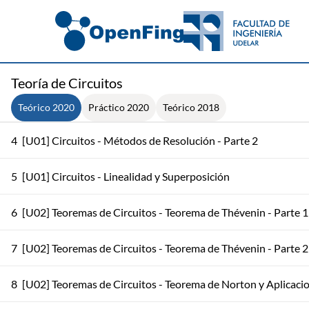
1
[U01] Circuitos - Elementos de un Circuito - Parte 1
2
[U01] Circuitos - Elementos de un Circuito - Parte 2
Teoría de Circuitos
3
[U01] Circuitos - Métodos de Resolución - Parte 1
Teórico 2020
Práctico 2020
Teórico 2018
4
[U01] Circuitos - Métodos de Resolución - Parte 2
5
[U01] Circuitos - Linealidad y Superposición
6
[U02] Teoremas de Circuitos - Teorema de Thévenin - Parte 1
7
[U02] Teoremas de Circuitos - Teorema de Thévenin - Parte 2
8
[U02] Teoremas de Circuitos - Teorema de Norton y Aplicaci