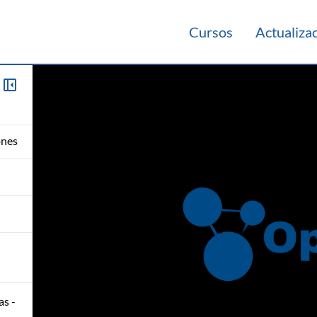
Cursos
Actualiza
ones
as -