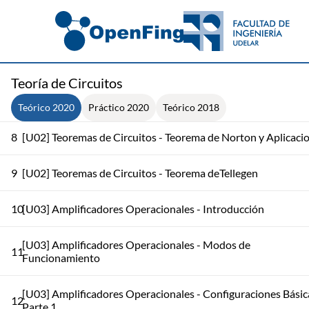
5
[U01] Circuitos - Linealidad y Superposición
6
[U02] Teoremas de Circuitos - Teorema de Thévenin - Parte 1
Teoría de Circuitos
7
[U02] Teoremas de Circuitos - Teorema de Thévenin - Parte 2
Teórico 2020
Práctico 2020
Teórico 2018
8
[U02] Teoremas de Circuitos - Teorema de Norton y Aplicaci
9
[U02] Teoremas de Circuitos - Teorema deTellegen
10
[U03] Amplificadores Operacionales - Introducción
[U03] Amplificadores Operacionales - Modos de
11
Funcionamiento
[U03] Amplificadores Operacionales - Configuraciones Básic
12
Parte 1