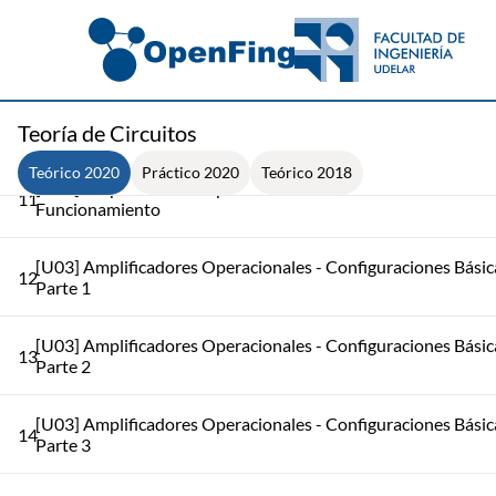
8
[U02] Teoremas de Circuitos - Teorema de Norton y Aplicaci
9
[U02] Teoremas de Circuitos - Teorema deTellegen
Teoría de Circuitos
10
[U03] Amplificadores Operacionales - Introducción
Teórico 2020
Práctico 2020
Teórico 2018
[U03] Amplificadores Operacionales - Modos de
11
Funcionamiento
[U03] Amplificadores Operacionales - Configuraciones Básic
12
Parte 1
[U03] Amplificadores Operacionales - Configuraciones Básic
13
Parte 2
[U03] Amplificadores Operacionales - Configuraciones Básic
14
Parte 3