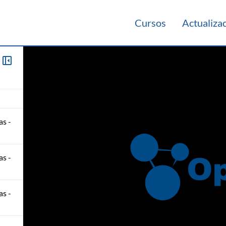
ones
Cursos
Actualiza
as -
as -
as -