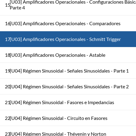
[U03] Amplificadores Operacionales - Configuraciones Básic
15
Parte 4
16
[U03] Amplificadores Operacionales - Comparadores
17
[U03] Amplificadores Operacionales - Schmitt Trigger
18
[U03] Amplificadores Operacionales - Astable
19
[U04] Régimen Sinusoidal - Señales Sinusoidales - Parte 1
20
[U04] Régimen Sinusoidal - Señales Sinusoidales - Parte 2
21
[U04] Régimen Sinusoidal - Fasores e Impedancias
22
[U04] Régimen Sinusoidal - Circuito en Fasores
23
[U04] Régimen Sinusoidal - Thévenin y Norton