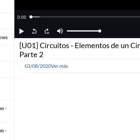
ones
[U01] Circuitos - Elementos de un Cir
Parte 2
03/08/2020
Ver más
as -
as -