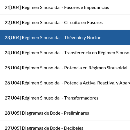
21
[U04] Régimen Sinusoidal - Fasores e Impedancias
22
[U04] Régimen Sinusoidal - Circuito en Fasores
23
[U04] Régimen Sinusoidal - Thévenin y Norton
24
[U04] Régimen Sinusoidal - Transferencia en Régimen Sinuso
25
[U04] Régimen Sinusoidal - Potencia en Régimen Sinusoidal
26
[U04] Régimen Sinusoidal - Potencia Activa, Reactiva, y Apa
27
[U04] Régimen Sinusoidal - Transformadores
28
[U05] Diagramas de Bode - Preliminares
29
[U05] Diagramas de Bode - Decibeles