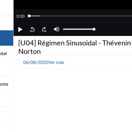
[U04] Régimen Sinusoidal - Thévenin
Norton
idal
06/08/2020
Ver más
rente