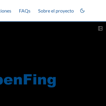
ciones
FAQs
Sobre el proyecto