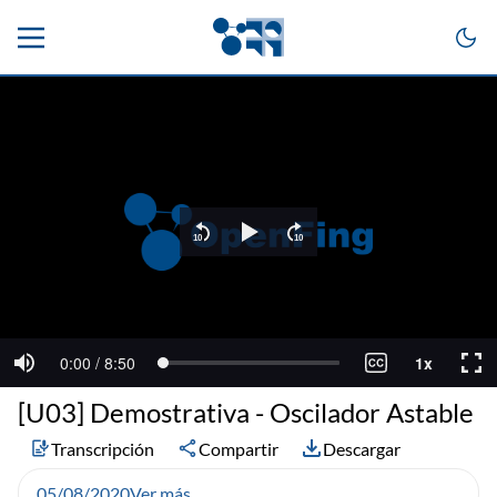
[U03] Demostrativa - Oscilador Astable
Transcripción
Compartir
Descargar
05/08/2020
Ver más