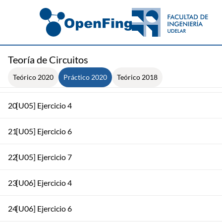
16
[U04] Ejercicio 6
17
[U04] Ejercicio 7
18
[U04] Ejercicio 11
Teoría de Circuitos
Teórico 2020
Práctico 2020
Teórico 2018
19
[U04] Ejercicio 12
20
[U05] Ejercicio 4
21
[U05] Ejercicio 6
22
[U05] Ejercicio 7
23
[U06] Ejercicio 4
24
[U06] Ejercicio 6