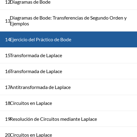
12
Diagramas de Bode
Diagramas de Bode: Transferencias de Segundo Orden y
13
Ejemplos
14
Ejercicio del Práctico de Bode
15
Transformada de Laplace
16
Transformada de Laplace
17
Antitransformada de Laplace
18
Circuitos en Laplace
19
Resolución de Circuitos mediante Laplace
20
Circuitos en Laplace