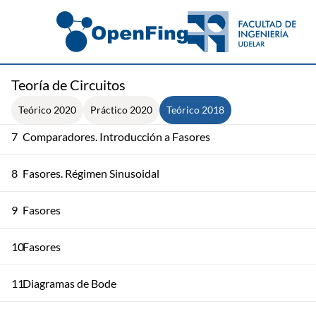
4
Clase de Repaso y Ejemplos
5
Amplificador Operacional
Teoría de Circuitos
6
Amplificadores Operacionales
Teórico 2020
Práctico 2020
Teórico 2018
7
Comparadores. Introducción a Fasores
8
Fasores. Régimen Sinusoidal
9
Fasores
10
Fasores
11
Diagramas de Bode