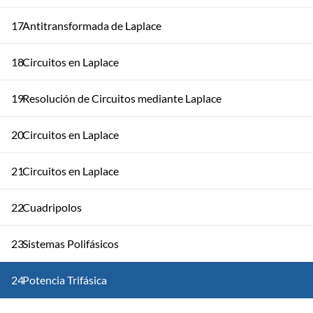
17
Antitransformada de Laplace
18
Circuitos en Laplace
19
Resolución de Circuitos mediante Laplace
20
Circuitos en Laplace
21
Circuitos en Laplace
22
Cuadripolos
23
Sistemas Polifásicos
24
Potencia Trifásica