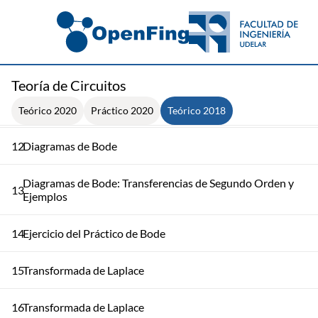
9
Fasores
10
Fasores
Teoría de Circuitos
11
Diagramas de Bode
Teórico 2020
Práctico 2020
Teórico 2018
12
Diagramas de Bode
Diagramas de Bode: Transferencias de Segundo Orden y
13
Ejemplos
14
Ejercicio del Práctico de Bode
15
Transformada de Laplace
16
Transformada de Laplace