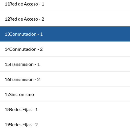
11
Red de Acceso - 1
12
Red de Acceso - 2
13
Conmutación - 1
14
Conmutación - 2
15
Transmisión - 1
16
Transmisión - 2
17
Sincronismo
18
Redes Fijas - 1
19
Redes Fijas - 2