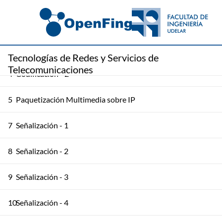
2
Conceptos Básicos
3
Codificación - 1
Tecnologías de Redes y Servicios de
Telecomunicaciones
4
Codificación - 2
5
Paquetización Multimedia sobre IP
7
Señalización - 1
8
Señalización - 2
9
Señalización - 3
10
Señalización - 4