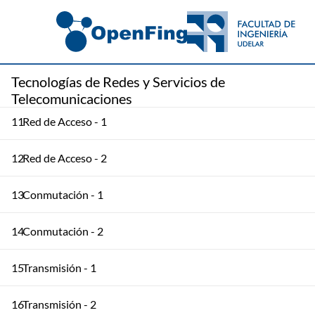
8
Señalización - 2
9
Señalización - 3
Tecnologías de Redes y Servicios de
10
Señalización - 4
Telecomunicaciones
11
Red de Acceso - 1
12
Red de Acceso - 2
13
Conmutación - 1
14
Conmutación - 2
15
Transmisión - 1
16
Transmisión - 2