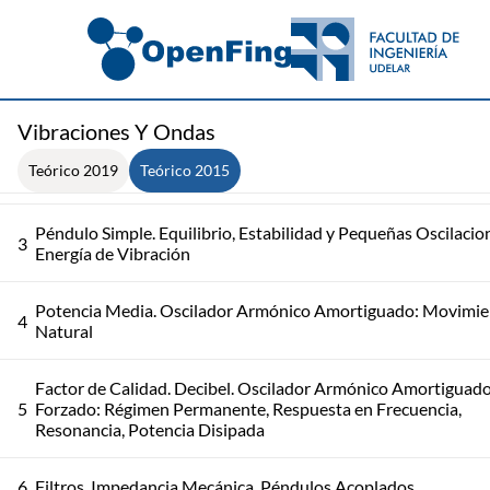
1
Introducción al Curso: Vibraciones y Ondas Armónicas
Vibraciones Y Ondas
Teórico 2019
Teórico 2015
2
Notación Compleja y Osciladores Físicos Simples
Péndulo Simple. Equilibrio, Estabilidad y Pequeñas Oscilacio
3
Energía de Vibración
Potencia Media. Oscilador Armónico Amortiguado: Movimi
4
Natural
Factor de Calidad. Decibel. Oscilador Armónico Amortiguad
5
Forzado: Régimen Permanente, Respuesta en Frecuencia,
Resonancia, Potencia Disipada
6
Filtros. Impedancia Mecánica. Péndulos Acoplados