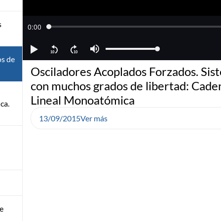
s
os de
Osciladores Acoplados Forzados. Sis
con muchos grados de libertad: Cade
Lineal Monoatómica
ca.
13/09/2015
Ver más
e