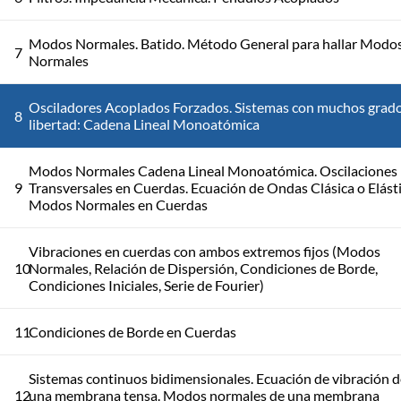
Modos Normales. Batido. Método General para hallar Modo
7
Normales
Osciladores Acoplados Forzados. Sistemas con muchos grad
8
libertad: Cadena Lineal Monoatómica
Modos Normales Cadena Lineal Monoatómica. Oscilaciones
9
Transversales en Cuerdas. Ecuación de Ondas Clásica o Elásti
Modos Normales en Cuerdas
Vibraciones en cuerdas con ambos extremos fijos (Modos
10
Normales, Relación de Dispersión, Condiciones de Borde,
Condiciones Iniciales, Serie de Fourier)
11
Condiciones de Borde en Cuerdas
Sistemas continuos bidimensionales. Ecuación de vibración d
12
una membrana tensa. Modos normales de una membrana